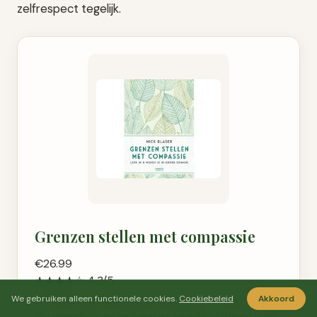
zelfrespect tegelijk.
Grenzen stellen met compassie
€26.99
★★★★☆ 4.3/5
We gebruiken alleen functionele cookies.
Cookiebeleid
Akkoord
Dit boek helpt je grenzen aangeven op een manier
die vriendelijk en zelfbewust tegelijk is. Ideaal voor