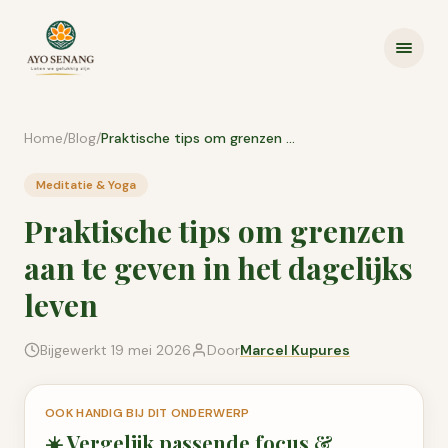
Ga naar inhoud
Home
/
Blog
/
Praktische tips om grenzen aan te geven in het dagelijks leven
Meditatie & Yoga
Praktische tips om grenzen
aan te geven in het dagelijks
leven
Bijgewerkt
19 mei 2026
Door
Marcel Kupures
OOK HANDIG BIJ DIT ONDERWERP
☀️
Vergelijk passende
focus &