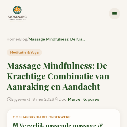
Ga naar inhoud
Home
/
Blog
/
Massage Mindfulness: De Krachtige Combinatie van Aanraking en Aandacht
Meditatie & Yoga
Massage Mindfulness: De
Krachtige Combinatie van
Aanraking en Aandacht
Bijgewerkt
19 mei 2026
Door
Marcel Kupures
OOK HANDIG BIJ DIT ONDERWERP
💆
Vergelijk passende
massage &