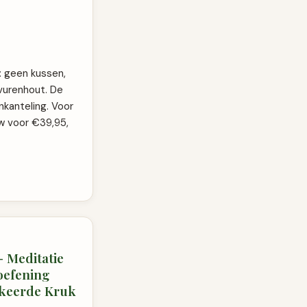
: geen kussen,
vurenhout. De
nkanteling. Voor
uw voor €39,95,
- Meditatie
oefening
ekeerde Kruk