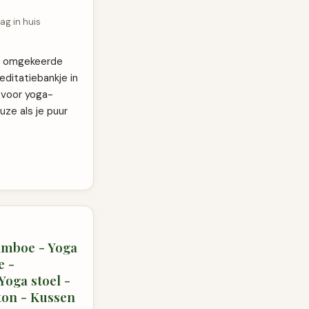
ag in huis
or omgekeerde
ditatiebankje in
t voor yoga-
uze als je puur
amboe - Yoga
e -
Yoga stoel -
ton - Kussen