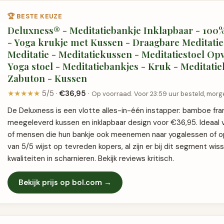
🏆 BESTE KEUZE
Deluxness® - Meditatiebankje Inklapbaar - 10
- Yoga krukje met Kussen - Draagbare Meditatie
Meditatie - Meditatiekussen - Meditatiestoel O
Yoga stoel - Meditatiebankjes - Kruk - Meditati
Zabuton - Kussen
★★★★★
5/5 ·
€36,95
·
Op voorraad. Voor 23:59 uur besteld, morge
De Deluxness is een vlotte alles-in-één instapper: bamboe fra
meegeleverd kussen en inklapbaar design voor €36,95. Ideaal 
of mensen die hun bankje ook meenemen naar yogalessen of op 
van 5/5 wijst op tevreden kopers, al zijn er bij dit segment wis
kwaliteiten in scharnieren. Bekijk reviews kritisch.
Bekijk prijs op bol.com →