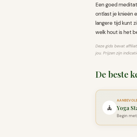
Een goed meditatie
ontlast je knieën 
langere tijd kunt 
welk hout is het b
Deze gids bevat affilia
jou. Prijzen zijn indic
De beste k
AANBEVOLEN
🧘
Yoga St
Begin met