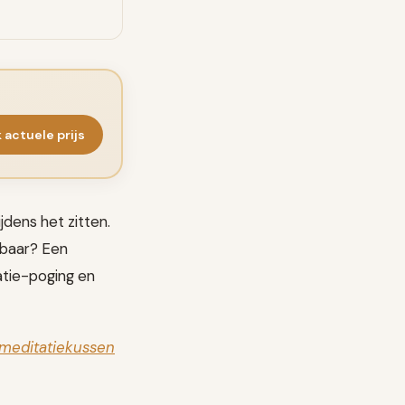
k actuele prijs
jdens het zitten.
nbaar? Een
atie-poging en
meditatiekussen