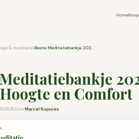
Home
Koop
oga & meditatie
/
Beste Meditatiebankje 2026: Hout, Hoogte en Comfort
 Meditatiebankje 20
 Hoogte en Comfort
 2026
Door
Marcel Kupures
A
editatie