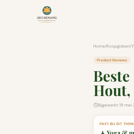
Ga naar inhoud
Home
/
Koopgidsen
/
Y
Product Reviews
Beste
Hout,
Bijgewerkt
19 mei
PAST BIJ DIT THEM
🧘
Yoga & m