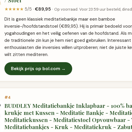
/ Stoel
★★★★★
5/5 ·
€89,95
·
Op voorraad. Voor 23:59 uur besteld, dinsd
Dit is geen klassiek meditatiebankje maar een bamboe
inversie-/hoofdstandstoel (€89,95). Hij is primair bedoeld vo
yogahoudingen en het veilig oefenen van de hoofdstand. Als me
de traditionele zin kun je hem niet goed gebruiken. Interessan
enthousiasten die inversies willen uitproberen; niet de juiste ke
wilt zitten mediteren.
Bekijk prijs op bol.com →
#4
BUDDLEY Meditatiebankje Inklapbaar - 100% b
krukje met Kussen - Meditatie Bankje - Meditati
Meditatiekussen - Meditatiestoel Opvouwbaar - 
Meditatiebankjes - Kruk - Meditatiekruk - Zabu