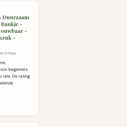
0% Duurzaam
 Bankje -
pvouwbaar -
ekruk -
n in huis
me,
voor beginners
reis. De rating
selende