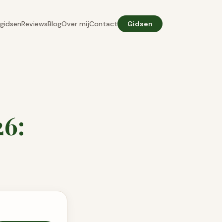
gidsen
Reviews
Blog
Over mij
Contact
Gidsen
26: