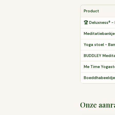
Product
🏆 Deluxness® -
Meditatiebankje
Yoga stoel - Bam
BUDDLEY Medita
Me Time Yogasto
Boeddhabeeldje 
Onze aanra