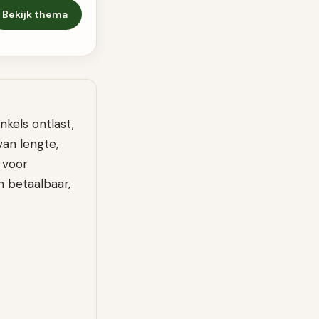
Bekijk thema
nkels ontlast,
an lengte,
 voor
 betaalbaar,