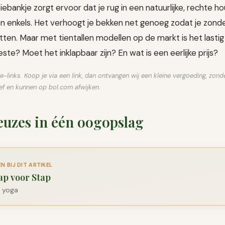
bankje zorgt ervoor dat je rug in een natuurlijke, rechte hou
en enkels. Het verhoogt je bekken net genoeg zodat je zonde
zitten. Maar met tientallen modellen op de markt is het lasti
este? Moet het inklapbaar zijn? En wat is een eerlijke prijs?
te-links. Koop je via een link, dan ontvangen wij een kleine vergoeding, zon
atief en kunnen op bol.com afwijken.
euzes in één oogopslag
 BIJ DIT ARTIKEL
ap voor Stap
 yoga