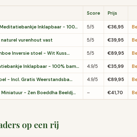
Score
Prijs
 Meditatiebankje Inklapbaar - 100…
5/5
€36,95
Be
 naturel vurenhout vast
5/5
€39,95
Be
boe Inversie stoel - Wit Kuss…
5/5
€89,95
Be
tiebankje Inklapbaar - 100% bam…
4.9/5
€35,99
Be
el - Incl. Gratis Weerstandsba…
4.9/5
€89,95
Be
Miniatuur - Zen Boeddha Beeldj…
–
€41,70
Be
ders op een rij