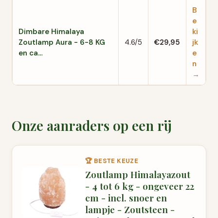
B
e
Dimbare Himalaya
ki
Zoutlamp Aura - 6-8 KG
4.6/5
€29,95
jk
en ca…
e
n
→
Onze aanraders op een rij
🏆 BESTE KEUZE
Zoutlamp Himalayazout
- 4 tot 6 kg - ongeveer 22
cm - incl. snoer en
lampje - Zoutsteen -