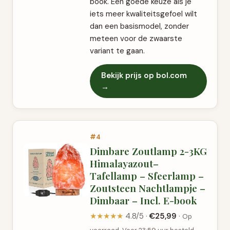
book. Een goede keuze als je
iets meer kwaliteitsgefoel wilt
dan een basismodel, zonder
meteen voor de zwaarste
variant te gaan.
Bekijk prijs op bol.com
→
#4
Dimbare Zoutlamp 2-3KG
Himalayazout–
Tafellamp – Sfeerlamp –
Zoutsteen Nachtlampje –
Dimbaar – Incl. E-book
★★★★★
4.8/5 ·
€25,99
·
Op