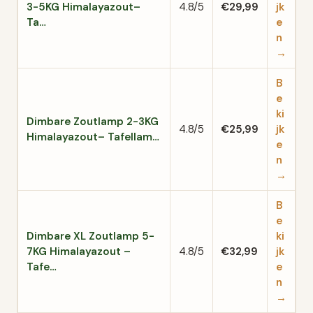
3-5KG Himalayazout–
4.8/5
€29,99
jk
Ta…
e
n
→
B
e
ki
Dimbare Zoutlamp 2-3KG
4.8/5
€25,99
jk
Himalayazout– Tafellam…
e
n
→
B
e
Dimbare XL Zoutlamp 5-
ki
7KG Himalayazout –
4.8/5
€32,99
jk
Tafe…
e
n
→