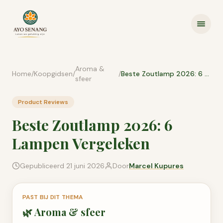
Ga naar inhoud
Aroma &
Home
/
Koopgidsen
/
/
Beste Zoutlamp 2026: 6 Lampen Vergeleken
sfeer
Product Reviews
Beste Zoutlamp 2026: 6
Lampen Vergeleken
Gepubliceerd
21 juni 2026
Door
Marcel Kupures
PAST BIJ DIT THEMA
🌿
Aroma & sfeer