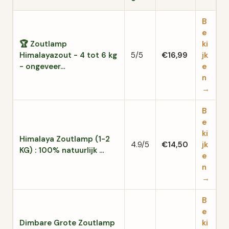
B
e
🏆 Zoutlamp
ki
Himalayazout - 4 tot 6 kg
5/5
€16,99
jk
- ongeveer…
e
n
→
B
e
ki
Himalaya Zoutlamp (1-2
4.9/5
€14,50
jk
KG) : 100% natuurlijk …
e
n
→
B
e
Dimbare Grote Zoutlamp
ki