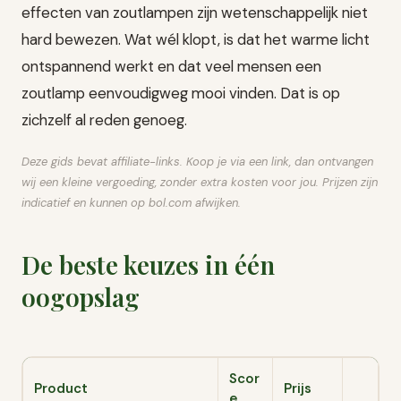
effecten van zoutlampen zijn wetenschappelijk niet
hard bewezen. Wat wél klopt, is dat het warme licht
ontspannend werkt en dat veel mensen een
zoutlamp eenvoudigweg mooi vinden. Dat is op
zichzelf al reden genoeg.
Deze gids bevat affiliate-links. Koop je via een link, dan ontvangen
wij een kleine vergoeding, zonder extra kosten voor jou. Prijzen zijn
indicatief en kunnen op bol.com afwijken.
De beste keuzes in één
oogopslag
Scor
Product
Prijs
e