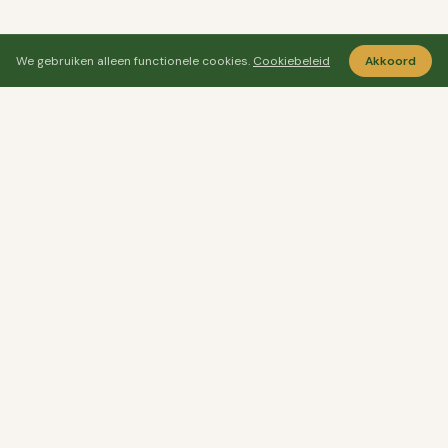
We gebruiken alleen functionele cookies.
Cookiebeleid
Akkoord
Ayo Senang
Ayosenang.nl helpt je rustiger kiezen rond
ontspanning, meditatie en welzijn.
CATEGORIEËN