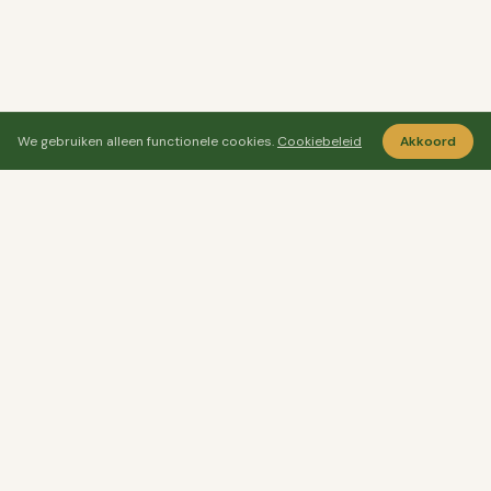
We gebruiken alleen functionele cookies.
Cookiebeleid
Akkoord
Ayo Senang
Ayosenang.nl helpt je rustiger kiezen rond
ontspanning, meditatie en welzijn.