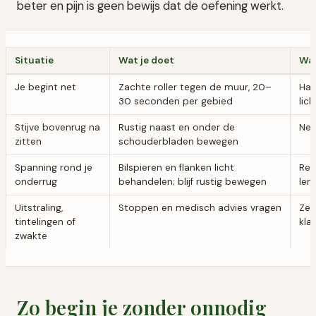
beter en pijn is geen bewijs dat de oefening werkt.
Situatie
Wat je doet
Wat
Je begint net
Zachte roller tegen de muur, 20–
Har
30 seconden per gebied
lic
Stijve bovenrug na
Rustig naast en onder de
Nek
zitten
schouderbladen bewegen
Spanning rond je
Bilspieren en flanken licht
Rec
onderrug
behandelen; blijf rustig bewegen
len
Uitstraling,
Stoppen en medisch advies vragen
Zel
tintelingen of
klac
zwakte
Zo begin je zonder onnodig