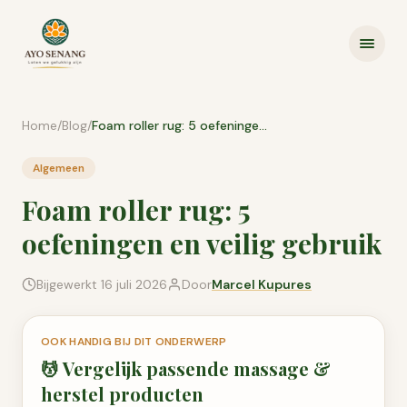
Ga naar inhoud
Home
/
Blog
/
Foam roller rug: 5 oefeningen en veilig gebruik
Algemeen
Foam roller rug: 5
oefeningen en veilig gebruik
Bijgewerkt
16 juli 2026
Door
Marcel Kupures
OOK HANDIG BIJ DIT ONDERWERP
💆
Vergelijk passende
massage &
herstel
producten