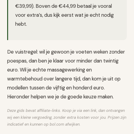
€39,99). Boven de €44,99 betaal je vooral
voor extra’s, dus kijk eerst wat je echt nodig
hebt.
De vuistregel: wil je gewoon je voeten weken zonder
poespas, dan ben je klaar voor minder dan twintig
euro. Wil je echte massagewerking en
warmtebehoud over langere tijd, dan kom je uit op
modellen tussen de vijftig en honderd euro.
Hieronder helpen we je de goede keuze maken.
Deze gids bevat affiliate-links. Koop je via een link, dan ontvangen
wij een kleine vergoeding, zonder extra kosten voor jou. Prijzen zijn
indicatief en kunnen op bol.com afwijken.