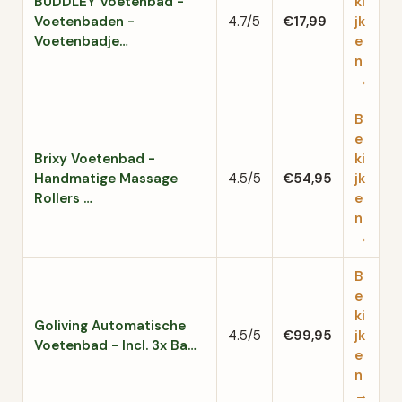
BUDDLEY Voetenbad -
ki
Voetenbaden -
4.7/5
€17,99
jk
Voetenbadje…
e
n
→
B
e
Brixy Voetenbad -
ki
Handmatige Massage
4.5/5
€54,95
jk
Rollers …
e
n
→
B
e
ki
Goliving Automatische
4.5/5
€99,95
jk
Voetenbad - Incl. 3x Ba…
e
n
→