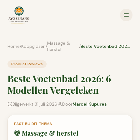
Ga naar inhoud
Massage &
Home
/
Koopgidsen
/
/
Beste Voetenbad 2026: 6 Modellen Vergeleken
herstel
Product Reviews
Beste Voetenbad 2026: 6
Modellen Vergeleken
Bijgewerkt
31 juli 2026
Door
Marcel Kupures
PAST BIJ DIT THEMA
💆
Massage & herstel