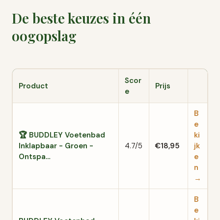
De beste keuzes in één
oogopslag
Scor
Product
Prijs
e
B
e
🏆 BUDDLEY Voetenbad
ki
Inklapbaar - Groen -
4.7/5
€18,95
jk
Ontspa…
e
n
→
B
e