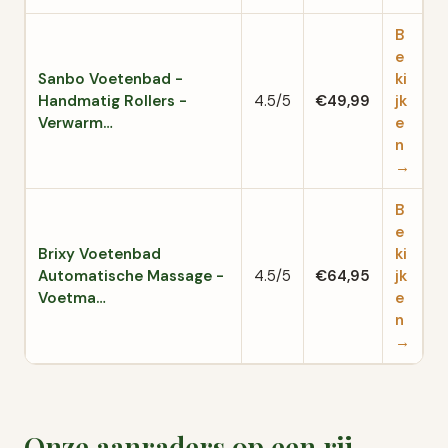
B
e
Sanbo Voetenbad -
ki
Handmatig Rollers -
4.5/5
€49,99
jk
Verwarm…
e
n
→
B
e
Brixy Voetenbad
ki
Automatische Massage -
4.5/5
€64,95
jk
Voetma…
e
n
→
Onze aanraders op een rij