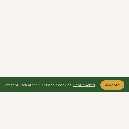
We gebruiken alleen functionele cookies.
Cookiebeleid
Akkoord
Ayo Senang
Ayosenang.nl helpt je rustiger kiezen rond