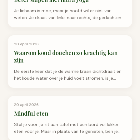
Je lichaam is moe, maar je hoofd wil er niet van
weten. Je draait van links naar rechts, de gedachten
malen door en de klok tikt door naar middernacht.
Persoonlijke Groei
20 april 2026
Waarom koud douchen zo krachtig kan
zijn
De eerste keer dat je de warme kraan dichtdraait en
het koude water over je huid voelt stromen, is je
eerste reactie waarschijnlijk: waarom doe ik dit. Je
ad...
Geluk & Psychologie
20 april 2026
Mindful eten
Stel je voor: je zit aan tafel met een bord vol lekker
eten voor je. Maar in plaats van te genieten, ben je
met je gedachten al bij de vergadering van straks...