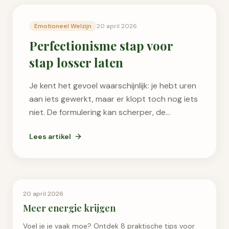
Nieuwste artikel
Emotioneel Welzijn
20 april 2026
Perfectionisme stap voor
stap losser laten
Je kent het gevoel waarschijnlijk: je hebt uren
aan iets gewerkt, maar er klopt toch nog iets
niet. De formulering kan scherper, de
structuur mist iets, de d...
Lees artikel
Persoonlijke Groei
20 april 2026
Meer energie krijgen
Voel je je vaak moe? Ontdek 8 praktische tips voor