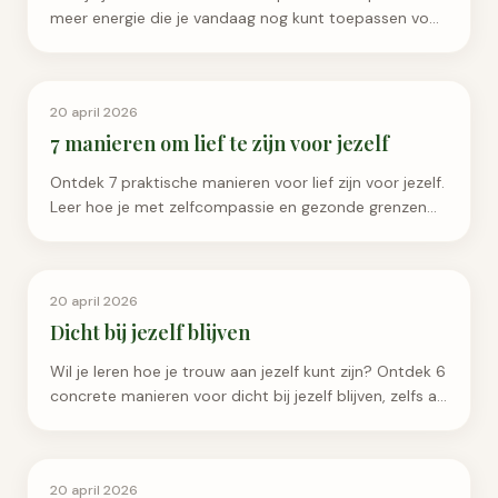
meer energie die je vandaag nog kunt toepassen voor
een vitaler en gelukkiger leven. Lees nu verder!
Emotioneel Welzijn
20 april 2026
7 manieren om lief te zijn voor jezelf
Ontdek 7 praktische manieren voor lief zijn voor jezelf.
Leer hoe je met zelfcompassie en gezonde grenzen
meer rust en geluk in je leven brengt.
Persoonlijke Groei
20 april 2026
Dicht bij jezelf blijven
Wil je leren hoe je trouw aan jezelf kunt zijn? Ontdek 6
concrete manieren voor dicht bij jezelf blijven, zelfs als
het leven druk en veeleisend is.
Emotioneel Welzijn
20 april 2026