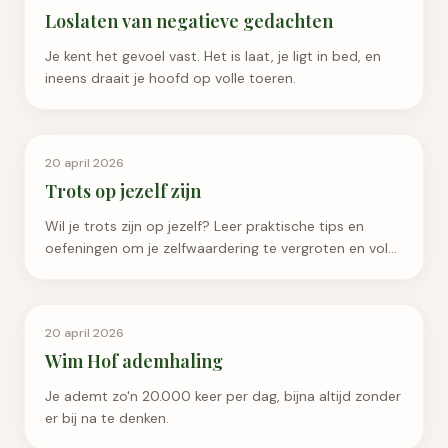
Loslaten van negatieve gedachten
Je kent het gevoel vast. Het is laat, je ligt in bed, en
ineens draait je hoofd op volle toeren.
Persoonlijke Groei
20 april 2026
Trots op jezelf zijn
Wil je trots zijn op jezelf? Leer praktische tips en
oefeningen om je zelfwaardering te vergroten en vol
vertrouwen door het leven te gaan.
Ademhaling & Ontspanning
20 april 2026
Wim Hof ademhaling
Je ademt zo'n 20.000 keer per dag, bijna altijd zonder
er bij na te denken.