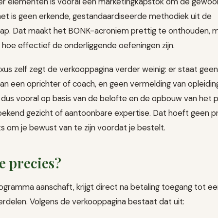
vier elementen is vooral een marketingkapstok om de gewoo
et is geen erkende, gestandaardiseerde methodiek uit de
p. Dat maakt het BONK-acroniem prettig te onthouden, m
r hoe effectief de onderliggende oefeningen zijn.
s zelf zegt de verkooppagina verder weinig: er staat geen
n een oprichter of coach, en geen vermelding van opleiding,
t dus vooral op basis van de belofte en de opbouw van het 
bekend gezicht of aantoonbare expertise. Dat hoeft geen pr
ts om je bewust van te zijn voordat je bestelt.
je precies?
ramma aanschaft, krijgt direct na betaling toegang tot e
erdelen. Volgens de verkooppagina bestaat dat uit: