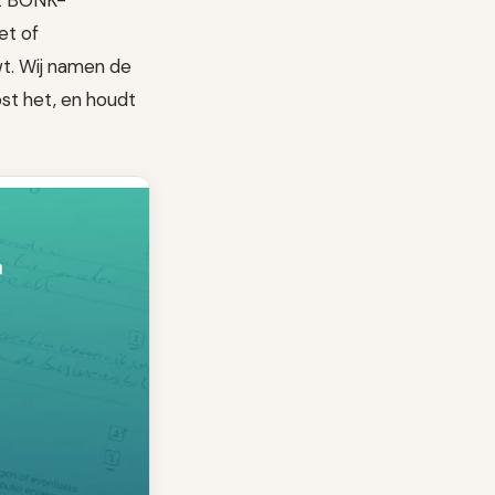
et BONK-
et of
wt. Wij namen de
ost het, en houdt