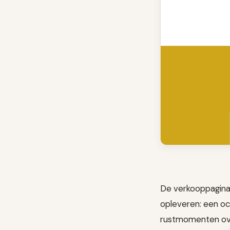
De verkooppagina
opleveren: een och
rustmomenten ove