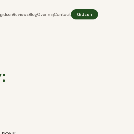
gidsen
Reviews
Blog
Over mij
Contact
Gidsen
: