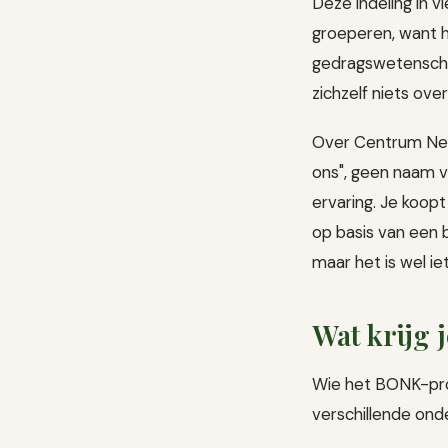
Deze indeling in 
groeperen, want h
gedragswetenscha
zichzelf niets ove
Over Centrum Nexu
ons", geen naam va
ervaring. Je koop
op basis van een 
maar het is wel ie
Wat krijg 
Wie het BONK-prog
verschillende ond