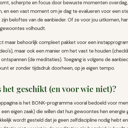
 komt, scherpte en focus door bewuste momenten overdag, 
n, en een vast moment om je dag te evalueren voor een ste
zijn beloftes van de aanbieder. Of ze voor jou uitkomen, ha
 gewoontes volhoudt.
t maar behoorlijk compleet pakket voor een instapprogramma
video's), maar ook een manier om het vast te houden (checkl
 ontspannen (de meditaties). Toegang is volgens de aanbie
 kunt er zonder tijdsdruk doorheen, op je eigen tempo.
 het geschikt (en voor wie niet)?
oppagina is het BONK-programma vooral bedoeld voor me
, een eigen zaak) die willen dat hun gewoontes hen energie 
kelijk wordt gesteld dat je geen zelfdiscipline nodig hebt e