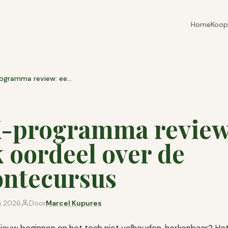
Home
Koop
BONK-programma review: eerlijk oordeel over de gewoontecursus
-programma review
k oordeel over de
ntecursus
li 2026
Door
Marcel Kupures