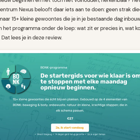
ieuw beginnen en het toch niet volhouden, herkenbaar? H
trum Nexus belooft daar iets aan te doen: geen strak die
maar 15+ kleine gewoontes die je in je bestaande dag inbou
 het programma onder de loep: wat zit er precies in, wat k
Dat lees je in deze review.