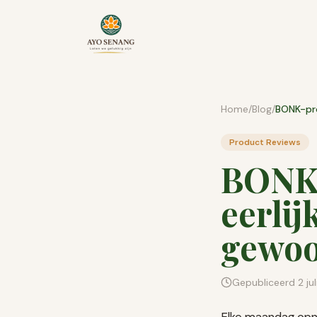
Ga naar inhoud
Home
/
Blog
/
Product Reviews
BONK
eerlij
gewoo
Gepubliceerd
2 ju