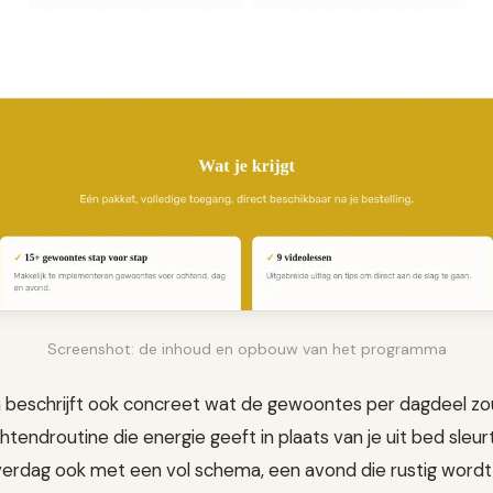
Screenshot: de inhoud en opbouw van het programma
 beschrijft ook concreet wat de gewoontes per dagdeel 
tendroutine die energie geeft in plaats van je uit bed sleurt
rdag ook met een vol schema, een avond die rustig wordt