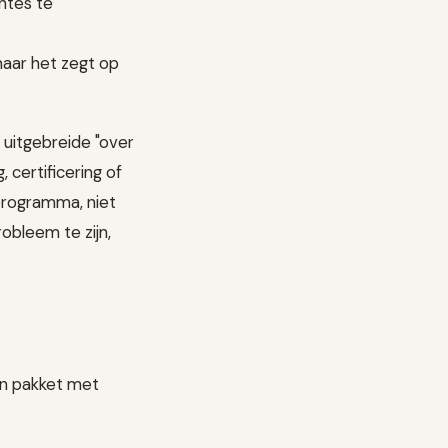
ntes te
aar het zegt op
 uitgebreide "over
 certificering of
programma, niet
obleem te zijn,
en pakket met