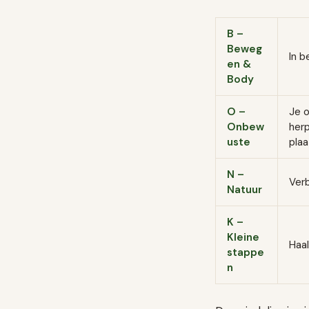
B –
Beweg
In b
en &
Body
O –
Je 
Onbew
her
uste
plaa
N –
Verb
Natuur
K –
Kleine
Haal
stappe
n