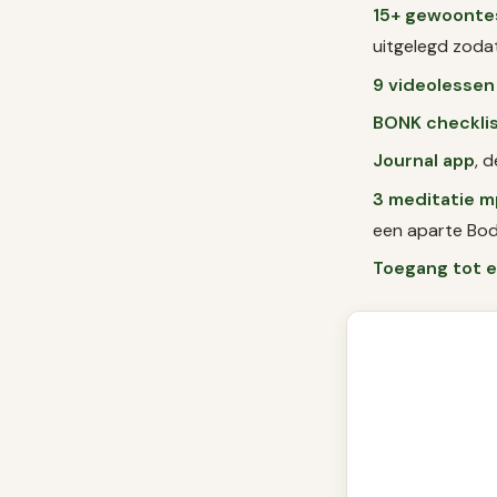
15+ gewoontes
uitgelegd zodat
9 videolessen
BONK checkli
Journal app
, 
3 meditatie m
een aparte Bod
Toegang tot 