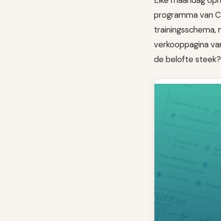
Elke maandag opn
programma van Cen
trainingsschema, 
verkooppagina van
de belofte steek? 