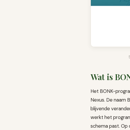
Wat is B
Het BONK-program
Nexus. De naam B
blijvende verander
werkt het program
schema past. Op 